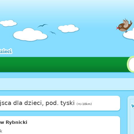
jsca dla dzieci, pod. tyski
(+/-10km)
ew Rybnicki
ik