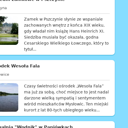
zyna
Zamek w Pszczynie słynie ze wspaniale
zachowanych wnętrz z końca XIX wieku,
gdy władał nim książę Hans Heinrich XI.
Siedziba musiała być okazała, godna
Cesarskiego Wielkiego Łowczego, który to
tytuł...
odek Wesoła Fala
owice
Czasy świetności ośrodek „Wesoła Fala”
ma już za sobą, choć miejsce to jest nadal
darzone wielką sympatią i sentymentem
wśród mieszkańców Mysłowic. Ten miejski
kurort z lat 80-tych ubiegłego wieku...
walnia "Wodnik" w Paniówkach