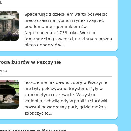
ik
Spacerując z dzieckiem warto poświęcić
nieco czasu na rybnicki rynek i zajrzeć
pod fontannę z pomnikiem św.
Nepomucena z 1736 roku. Wokoło
fontanny stoją ławeczki, na których można
nieco odpocząć w...
roda żubrów w Pszczynie
zyna
Jeszcze nie tak dawno żubry w Pszczynie
nie były pokazywane turystom. Żyły w
zamkniętym rezerwacie. Wszystko
zmieniło z chwilą gdy w pobliżu starówki
powstał nowoczesny park, gdzie można
zobaczyć te...
eum zamkowe w Pszczynie