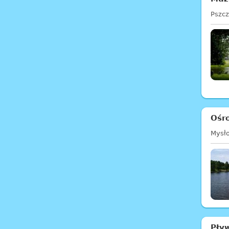
Pszc
Ośr
Mysł
Pły