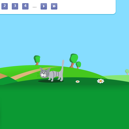
2
3
4
…