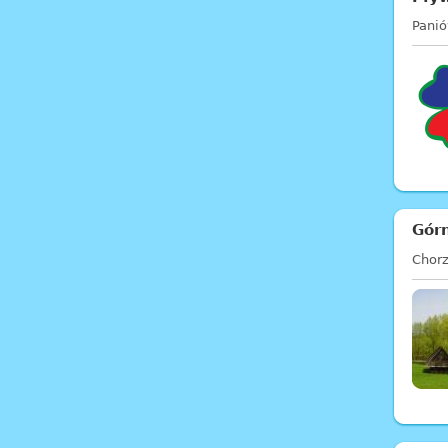
Pani
Górn
Chor