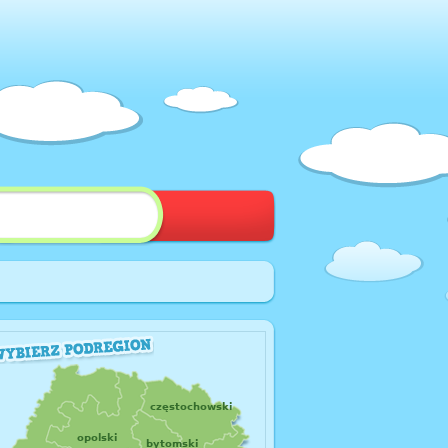
częstochowski
opolski
bytomski