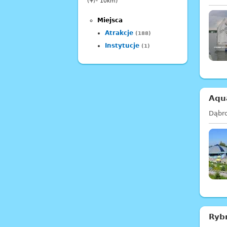
(+/- 10km)
Miejsca
Atrakcje
(188)
Instytucje
(1)
Aqu
Dąbr
Ryb