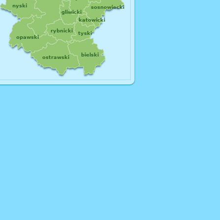
nyski
sosnowiecki
gliwicki
katowicki
rybnicki
tyski
opawski
bielski
ostrawski