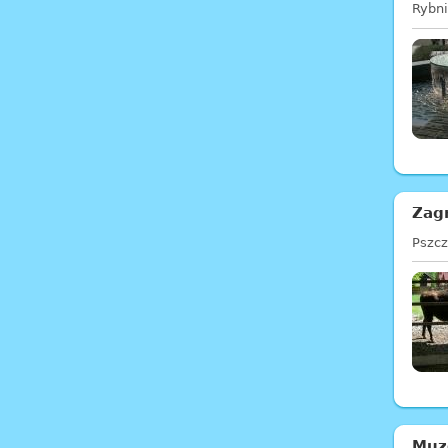
Rybn
Zag
Pszc
Muz