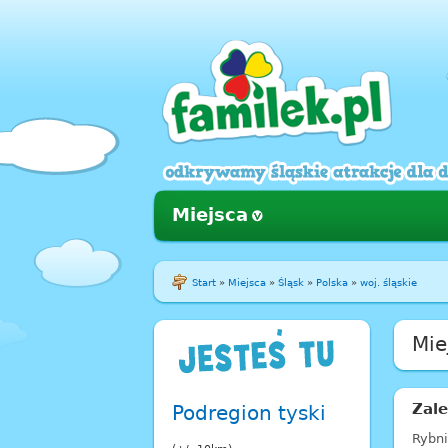
Miejsca
Start
»
Miejsca
»
Śląsk
»
Polska
»
woj. śląskie
Mie
Zal
Podregion tyski
Rybn