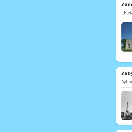
Zam
Chud
Zab
Rybn